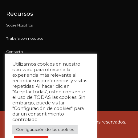
Recursos
Sobre Nosotros
Trabaja con nosotros
Contacto
Utilizamos cookies en nuestro
Recursos
sitio web para ofrecerle la
experiencia más relevante al
Éxito del Cliente
recordar sus preferencias y visitas
repetidas. Al hacer clic en
Qué hacemos
"Aceptar todas", usted consiente
el uso de TODAS las cookies. Sin
embargo, puede visitar
"Configuración de cookies" para
dar un consentimiento
controlado.
2022 Dynamo Global. Todos los derechos reservados.
Configuración de las cookies